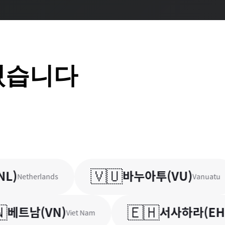
있습니다
🇻🇺
바누아투
(
VU
)
Netherlands
Vanuatu
🇪🇭
트남
(
VN
)
서사하라
(
EH
)
Viet Nam
West