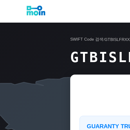
SWIFT Code 검색
/
GTBISLFRXX
GTBISL
GUARANTY TRU