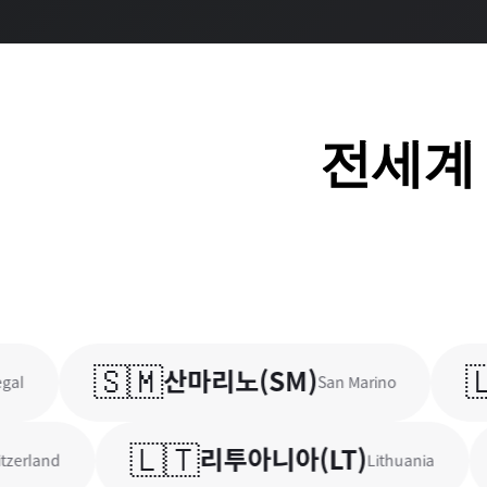
전세
🇸🇲
🇱
산마리노
(
SM
)
San Marino
🇱🇹

리투아니아
(
LT
)
and
Lithuania