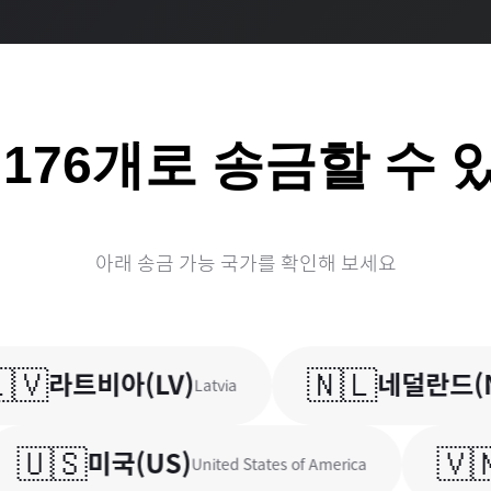
계
176
개로 송금할 수 
아래 송금 가능 국가를 확인해 보세요

🇳🇱
라트비아
(
LV
)
네덜란드
(
NL
)
Latvia
🇸
🇻🇳
미국
(
US
)
베
United States of America