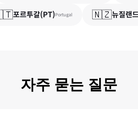

🇳🇿
포르투갈
(
PT
)
뉴질랜드
(
N
Portugal
자주 묻는 질문
즈플러스의 모든 거래는 한국은행/금융감독원에 보고되며 감독 됩니