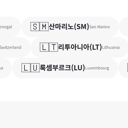
🇸🇲
🇱
산마리노
(
SM
)
l
San Marino
🇱🇹
리투아니아
(
LT
)
erland
Lithuania
🇱🇺
🇵
룩셈부르크
(
LU
)
Luxembourg