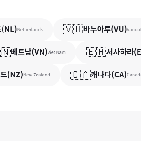
🇻🇺
L
)
바누아투
(
VU
)
Netherlands
Vanuatu
🇪🇭
베트남
(
VN
)
서사하라
(
EH
)
Viet Nam
W
🇨🇦
NZ
)
캐나다
(
CA
)
New Zealand
Canada