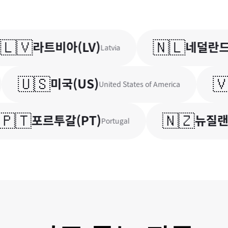
🇻
🇳🇱
라트비아
(
LV
)
네덜란드
(
N
Latvia
🇺🇸
🇻🇳
미국
(
US
)
United States of America
🇹
🇳🇿
포르투갈
(
PT
)
뉴질랜드
(
Portugal