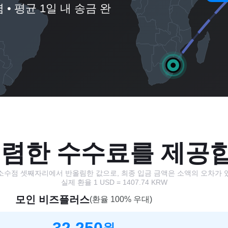
 • 평균 1일 내 송금 완
저렴한 수수료를 제공
소수점 셋째자리에서 반올림한 값으로, 최종 입금 금액은 소액의 오차가 
실제 환율
1
USD
=
1407.74
KRW
모인 비즈플러스
(환율 100% 우대)
32,250
원