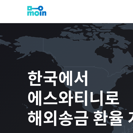
한국
에서
에스와티니
로
해외송금 환율