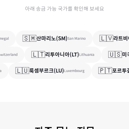
아래 송금 가능 국가를 확인해 보세요
🇸🇲
🇱🇻
산마리노
(
SM
)
라트비
gal
San Marino
🇱🇹
🇺🇸
리투아니아
(
LT
)
미국
itzerland
Lithuania
🇱🇺
🇵🇹
룩셈부르크
(
LU
)
포르투갈
Luxembourg