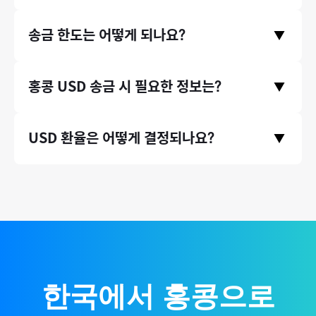
수료가 은행 송금 대비 최대 90% 저렴합니다.
송금수수료는 홈페이지 첫 화면에서 미리 확인하실 수 있습니다.
송금 한도는 어떻게 되나요?
▼
송금 국가와 원하시는 송금액을 입력하고 하단에 수수료 비교 영
역을 확인해주세요.
* 송금수수료는 송금 시점의 환율 등에 따라 미세하게 달라질 수
증빙서류(인보이스)가 있는 송금 건에 대해서는 연간 송금 제한
홍콩
USD
송금 시 필요한 정보는?
있습니다.
▼
액 없이 무제한으로 송금할 수 있습니다. (단, 태국 등 일부 국가의
경우 1회 송금 한도가 존재합니다.)
SWIFT 코드, 계좌번호
, 수취인 이름(
영문
)
, 주소
등이 필요합니
USD
환율은 어떻게 결정되나요?
▼
다.
국제 외환시장 실시간 환율 기반으로, 환율 우대 100% 제공하여
매매기준율을 그대로 적용합니다.
한국에서
홍콩
으로