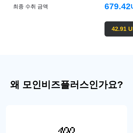
679.42
최종 수취 금액
42.91
U
왜 모인비즈플러스인가요?