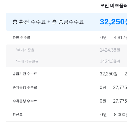
모인 비즈플
32,250
총 환전 수수료 + 총 송금수수료
0
원
4,817
환전 수수료
1424.38
원
*매매기준율
1424.38
원
*우대 적용환율
32,250
원
2
송금기관 수수료
0
원
27,775
중계은행 수수료
0
원
27,775
수취은행 수수료
0
원
8,000
전신료