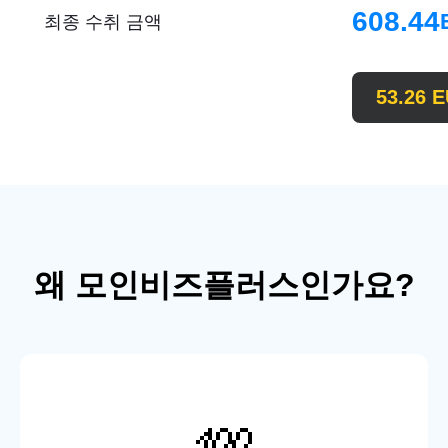
608.44
최종 수취 금액
53.26
E
왜 모인비즈플러스인가요?