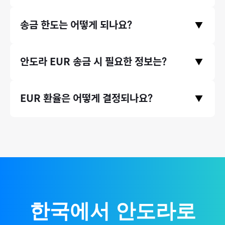
수료가 은행 송금 대비 최대 90% 저렴합니다.
송금수수료는 홈페이지 첫 화면에서 미리 확인하실 수 있습니다.
송금 한도는 어떻게 되나요?
▼
송금 국가와 원하시는 송금액을 입력하고 하단에 수수료 비교 영
역을 확인해주세요.
* 송금수수료는 송금 시점의 환율 등에 따라 미세하게 달라질 수
증빙서류(인보이스)가 있는 송금 건에 대해서는 연간 송금 제한
안도라
EUR
송금 시 필요한 정보는?
있습니다.
▼
액 없이 무제한으로 송금할 수 있습니다. (단, 태국 등 일부 국가의
경우 1회 송금 한도가 존재합니다.)
IBAN 번호
, 수취인 이름(
영문
)
, 주소
등이 필요합니다.
EUR
환율은 어떻게 결정되나요?
▼
국제 외환시장 실시간 환율 기반으로, 환율 우대 100% 제공하여
매매기준율을 그대로 적용합니다.
한국에서
안도라
로