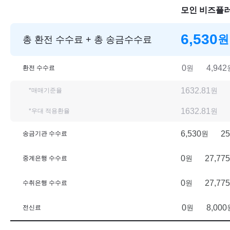
모인 비즈플
6,530
원
총 환전 수수료 + 총 송금수수료
0
원
4,942
환전 수수료
1632.81
원
*매매기준율
1632.81
원
*우대 적용환율
6,530
원
25
송금기관 수수료
0
원
27,775
중계은행 수수료
0
원
27,775
수취은행 수수료
0
원
8,000
전신료