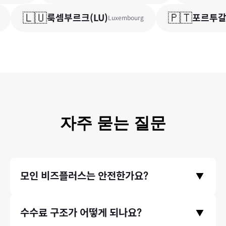
🇱🇺
🇵🇹
룩셈부르크
(
LU
)
포르투갈
(
Luxembourg
자주 묻는 질문
모인 비즈플러스는 안전한가요?
▼
금융위원회와 기획재정부의 라이센스를 취득한 모인 비즈플러스
수수료 구조가 어떻게 되나요?
▼
의 모든 거래는 한국은행/금융감독원에 보고되며 감독 됩니다. 이
런 안정성을 믿고, 미래에셋과 같은 금융기관에서도 모인의 송금