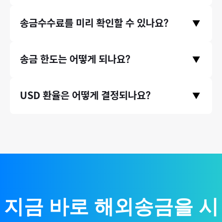
서비스를 이용 중이며, 서울대, 연세대, 이화여대 같은 대학교뿐만
모인은 중개은행 수수료와 수취은행 수수료, 전신료가 없으며 오
송금수수료를 미리 확인할 수 있나요?
아니라, 지그재그, 에이블리와 같은 기업들에서도 모인 서비스를
▼
직 송금기관 수수료만 받고있습니다. 따라서 송금 시 발생하는 수
이용하고 있습니다.
수료가 은행 송금 대비 최대 90% 저렴합니다.
송금수수료는 홈페이지 첫 화면에서 미리 확인하실 수 있습니다.
송금 한도는 어떻게 되나요?
▼
송금 국가와 원하시는 송금액을 입력하고 하단에 수수료 비교 영
역을 확인해주세요.
* 송금수수료는 송금 시점의 환율 등에 따라 미세하게 달라질 수
증빙서류(인보이스)가 있는 송금 건에 대해서는 연간 송금 제한
USD 환율은 어떻게 결정되나요?
있습니다.
▼
액 없이 무제한으로 송금할 수 있습니다. (단, 태국 등 일부 국가의
경우 1회 송금 한도가 존재합니다.)
국제 외환시장 실시간 환율 기반으로, 환율 우대 100% 제공하여
매매기준율을 그대로 적용합니다.
지금 바로 해외송금을 시