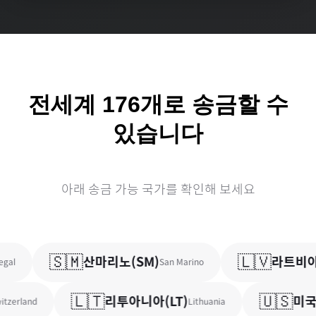
전세계
176
개로 송금할 수
있습니다
아래 송금 가능 국가를 확인해 보세요
🇸🇲
🇱🇻
산마리노
(
SM
)
라트비아
al
San Marino
🇱🇹
🇺🇸
리투아니아
(
LT
)
미국
(
zerland
Lithuania