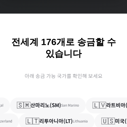
전세계
176
개로 송금할 수
있습니다
아래 송금 가능 국가를 확인해 보세요
🇸🇲
🇱🇻
산마리노
(
SM
)
라트비아
(
l
San Marino
🇱🇹
🇺🇸
리투아니아
(
LT
)
미국
(
erland
Lithuania