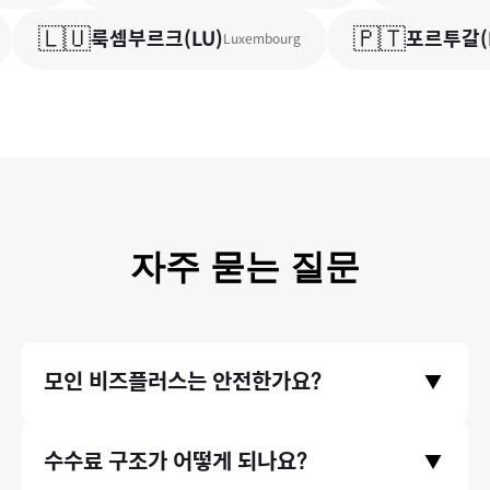
🇱🇺
🇵🇹
룩셈부르크
(
LU
)
포르투갈
(
P
Luxembourg
자주 묻는 질문
모인 비즈플러스는 안전한가요?
▼
금융위원회와 기획재정부의 라이센스를 취득한 모인 비즈플러스
수수료 구조가 어떻게 되나요?
▼
의 모든 거래는 한국은행/금융감독원에 보고되며 감독 됩니다. 이
런 안정성을 믿고, 미래에셋과 같은 금융기관에서도 모인의 송금