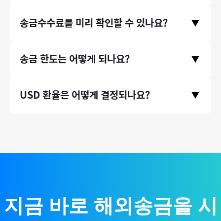
서비스를 이용 중이며, 서울대, 연세대, 이화여대 같은 대학교뿐만
모인은 중개은행 수수료와 수취은행 수수료, 전신료가 없으며 오
송금수수료를 미리 확인할 수 있나요?
아니라, 지그재그, 에이블리와 같은 기업들에서도 모인 서비스를
▼
직 송금기관 수수료만 받고있습니다. 따라서 송금 시 발생하는 수
이용하고 있습니다.
수료가 은행 송금 대비 최대 90% 저렴합니다.
송금수수료는 홈페이지 첫 화면에서 미리 확인하실 수 있습니다.
송금 한도는 어떻게 되나요?
▼
송금 국가와 원하시는 송금액을 입력하고 하단에 수수료 비교 영
역을 확인해주세요.
* 송금수수료는 송금 시점의 환율 등에 따라 미세하게 달라질 수
증빙서류(인보이스)가 있는 송금 건에 대해서는 연간 송금 제한
USD 환율은 어떻게 결정되나요?
있습니다.
▼
액 없이 무제한으로 송금할 수 있습니다. (단, 태국 등 일부 국가의
경우 1회 송금 한도가 존재합니다.)
국제 외환시장 실시간 환율 기반으로, 환율 우대 100% 제공하여
매매기준율을 그대로 적용합니다.
지금 바로 해외송금을 시