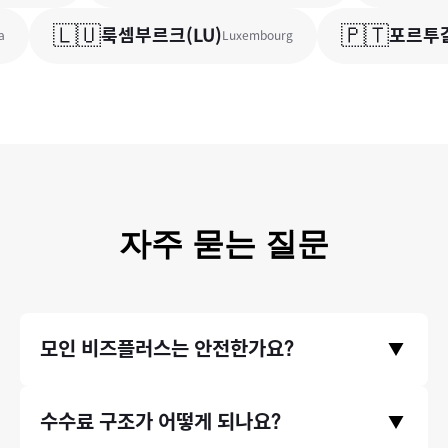
🇱🇺
🇵🇹
룩셈부르크
(
LU
)
포르투갈
Luxembourg
자주 묻는 질문
모인 비즈플러스는 안전한가요?
▼
금융위원회와 기획재정부의 라이센스를 취득한 모인 비즈플러스
수수료 구조가 어떻게 되나요?
▼
의 모든 거래는 한국은행/금융감독원에 보고되며 감독 됩니다. 이
런 안정성을 믿고, 미래에셋과 같은 금융기관에서도 모인의 송금