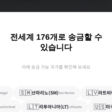
전세계
176
개로 송금할 수
있습니다
아래 송금 가능 국가를 확인해 보세요
🇸🇲
🇱🇻
산마리노
(
SM
)
라트비
egal
San Marino
🇱🇹
🇺🇸
리투아니아
(
LT
)
미국
itzerland
Lithuania