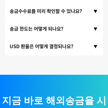
서비스를 이용 중이며, 서울대, 연세대, 이화여대 같은 대학교뿐만
모인은 중개은행 수수료와 수취은행 수수료, 전신료가 없으며 오
송금수수료를 미리 확인할 수 있나요?
아니라, 지그재그, 에이블리와 같은 기업들에서도 모인 서비스를
▼
직 송금기관 수수료만 받고있습니다. 따라서 송금 시 발생하는 수
이용하고 있습니다.
수료가 은행 송금 대비 최대 90% 저렴합니다.
송금수수료는 홈페이지 첫 화면에서 미리 확인하실 수 있습니다.
송금 한도는 어떻게 되나요?
▼
송금 국가와 원하시는 송금액을 입력하고 하단에 수수료 비교 영
역을 확인해주세요.
* 송금수수료는 송금 시점의 환율 등에 따라 미세하게 달라질 수
증빙서류(인보이스)가 있는 송금 건에 대해서는 연간 송금 제한
USD 환율은 어떻게 결정되나요?
있습니다.
▼
액 없이 무제한으로 송금할 수 있습니다. (단, 태국 등 일부 국가의
경우 1회 송금 한도가 존재합니다.)
국제 외환시장 실시간 환율 기반으로, 환율 우대 100% 제공하여
매매기준율을 그대로 적용합니다.
지금 바로 해외송금을 시