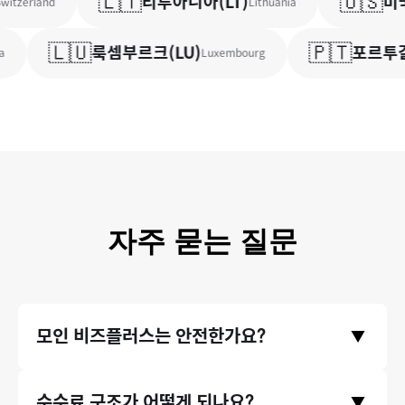
🇱🇹
🇺🇸
리투아니아
(
LT
)
미국
itzerland
Lithuania
🇱🇺
🇵🇹
룩셈부르크
(
LU
)
포르투갈
Luxembourg
자주 묻는 질문
모인 비즈플러스는 안전한가요?
▼
금융위원회와 기획재정부의 라이센스를 취득한 모인 비즈플러스
수수료 구조가 어떻게 되나요?
▼
의 모든 거래는 한국은행/금융감독원에 보고되며 감독 됩니다. 이