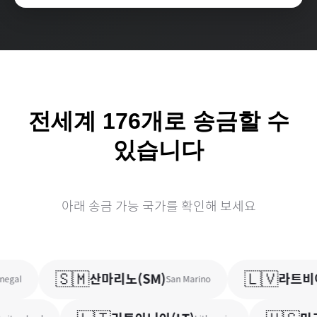
전세계
176
개로 송금할 수
있습니다
아래 송금 가능 국가를 확인해 보세요
🇸🇲
🇱🇻
산마리노
(
SM
)
라트비
egal
San Marino