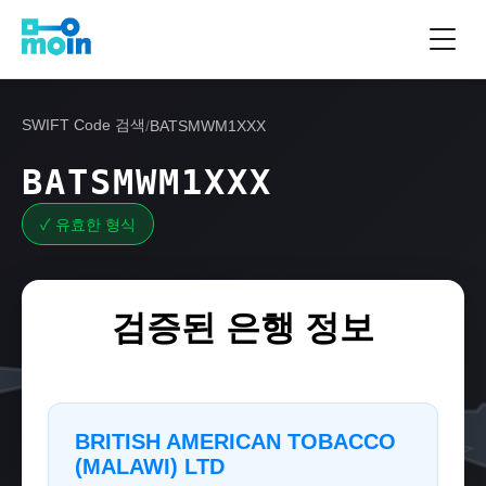
SWIFT Code 검색
/
BATSMWM1XXX
BATSMWM1XXX
✓ 유효한 형식
검증된 은행 정보
BRITISH AMERICAN TOBACCO
(MALAWI) LTD