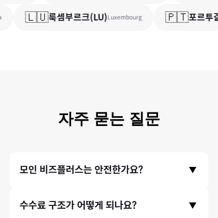
🇱🇺
🇵🇹
룩셈부르크
(
LU
)
포르투갈
Luxembourg
자주 묻는 질문
모인 비즈플러스는 안전한가요?
▼
금융위원회와 기획재정부의 라이센스를 취득한 모인 비즈플러스
수수료 구조가 어떻게 되나요?
▼
의 모든 거래는 한국은행/금융감독원에 보고되며 감독 됩니다. 이
런 안정성을 믿고, 미래에셋과 같은 금융기관에서도 모인의 송금