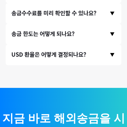
서비스를 이용 중이며, 서울대, 연세대, 이화여대 같은 대학교뿐만
모인은 중개은행 수수료와 수취은행 수수료, 전신료가 없으며 오
송금수수료를 미리 확인할 수 있나요?
아니라, 지그재그, 에이블리와 같은 기업들에서도 모인 서비스를
▼
직 송금기관 수수료만 받고있습니다. 따라서 송금 시 발생하는 수
이용하고 있습니다.
수료가 은행 송금 대비 최대 90% 저렴합니다.
송금수수료는 홈페이지 첫 화면에서 미리 확인하실 수 있습니다.
송금 한도는 어떻게 되나요?
▼
송금 국가와 원하시는 송금액을 입력하고 하단에 수수료 비교 영
역을 확인해주세요.
* 송금수수료는 송금 시점의 환율 등에 따라 미세하게 달라질 수
증빙서류(인보이스)가 있는 송금 건에 대해서는 연간 송금 제한
USD 환율은 어떻게 결정되나요?
있습니다.
▼
액 없이 무제한으로 송금할 수 있습니다. (단, 태국 등 일부 국가의
경우 1회 송금 한도가 존재합니다.)
국제 외환시장 실시간 환율 기반으로, 환율 우대 100% 제공하여
매매기준율을 그대로 적용합니다.
지금 바로 해외송금을 시