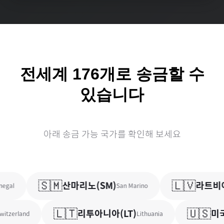
전세계
176
개로 송금할 수
있습니다
아래 송금 가능 국가를 확인해 보세요
🇸🇲
🇱🇻
산마리노
(
SM
)
라트비
gal
San Marino
🇱🇹
🇺🇸
리투아니아
(
LT
)
미국
itzerland
Lithuania