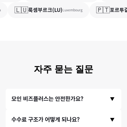
🇱🇺
🇵🇹
룩셈부르크
(
LU
)
포르투갈
Luxembourg
자주 묻는 질문
모인 비즈플러스는 안전한가요?
▼
금융위원회와 기획재정부의 라이센스를 취득한 모인 비즈플러스
수수료 구조가 어떻게 되나요?
▼
의 모든 거래는 한국은행/금융감독원에 보고되며 감독 됩니다. 이
런 안정성을 믿고, 미래에셋과 같은 금융기관에서도 모인의 송금