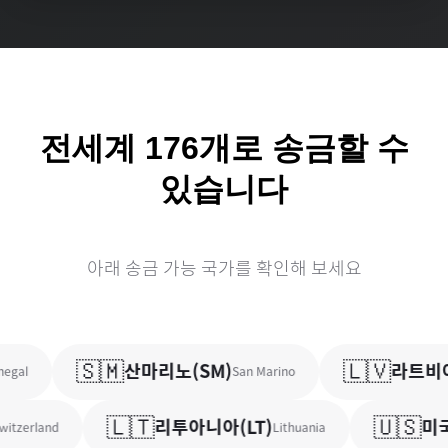
전세계
176
개로 송금할 수
있습니다
아래 송금 가능 국가를 확인해 보세요
🇸🇲
🇱🇻
산마리노
(
SM
)
라트비
gal
San Marino
🇱🇹
🇺🇸
리투아니아
(
LT
)
미국
tzerland
Lithuania