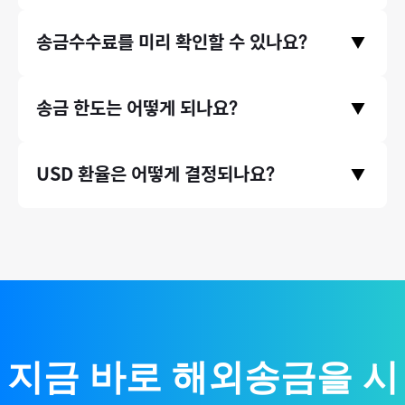
서비스를 이용 중이며, 서울대, 연세대, 이화여대 같은 대학교뿐만
모인은 중개은행 수수료와 수취은행 수수료, 전신료가 없으며 오
송금수수료를 미리 확인할 수 있나요?
아니라, 지그재그, 에이블리와 같은 기업들에서도 모인 서비스를
▼
직 송금기관 수수료만 받고있습니다. 따라서 송금 시 발생하는 수
이용하고 있습니다.
수료가 은행 송금 대비 최대 90% 저렴합니다.
송금수수료는 홈페이지 첫 화면에서 미리 확인하실 수 있습니다.
송금 한도는 어떻게 되나요?
▼
송금 국가와 원하시는 송금액을 입력하고 하단에 수수료 비교 영
역을 확인해주세요.
* 송금수수료는 송금 시점의 환율 등에 따라 미세하게 달라질 수
증빙서류(인보이스)가 있는 송금 건에 대해서는 연간 송금 제한
USD 환율은 어떻게 결정되나요?
있습니다.
▼
액 없이 무제한으로 송금할 수 있습니다. (단, 태국 등 일부 국가의
경우 1회 송금 한도가 존재합니다.)
국제 외환시장 실시간 환율 기반으로, 환율 우대 100% 제공하여
매매기준율을 그대로 적용합니다.
지금 바로 해외송금을 시