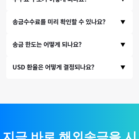
런 안정성을 믿고, 미래에셋과 같은 금융기관에서도 모인의 송금
서비스를 이용 중이며, 서울대, 연세대, 이화여대 같은 대학교뿐만
모인은 중개은행 수수료와 수취은행 수수료, 전신료가 없으며 오
송금수수료를 미리 확인할 수 있나요?
아니라, 지그재그, 에이블리와 같은 기업들에서도 모인 서비스를
▼
직 송금기관 수수료만 받고있습니다. 따라서 송금 시 발생하는 수
이용하고 있습니다.
수료가 은행 송금 대비 최대 90% 저렴합니다.
송금수수료는 홈페이지 첫 화면에서 미리 확인하실 수 있습니다.
송금 한도는 어떻게 되나요?
▼
송금 국가와 원하시는 송금액을 입력하고 하단에 수수료 비교 영
역을 확인해주세요.
* 송금수수료는 송금 시점의 환율 등에 따라 미세하게 달라질 수
증빙서류(인보이스)가 있는 송금 건에 대해서는 연간 송금 제한
USD 환율은 어떻게 결정되나요?
있습니다.
▼
액 없이 무제한으로 송금할 수 있습니다. (단, 태국 등 일부 국가의
경우 1회 송금 한도가 존재합니다.)
국제 외환시장 실시간 환율 기반으로, 환율 우대 100% 제공하여
매매기준율을 그대로 적용합니다.
지금 바로 해외송금을 시