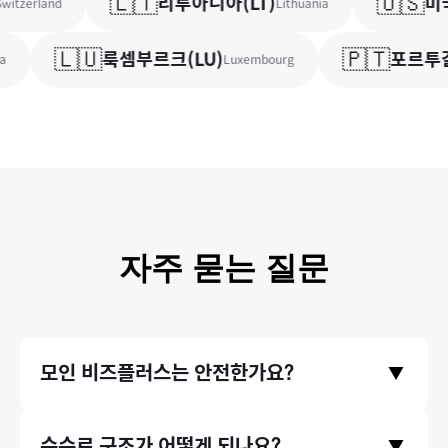
🇱🇹
🇺🇸
리투아니아
(
LT
)
미
itzerland
Lithuania
🇱🇺
🇵🇹
룩셈부르크
(
LU
)
포르투
Luxembourg
자주 묻는 질문
모인 비즈플러스는 안전한가요?
▼
금융위원회와 기획재정부의 라이센스를 취득한 모인 비즈플러스
수수료 구조가 어떻게 되나요?
▼
의 모든 거래는 한국은행/금융감독원에 보고되며 감독 됩니다. 이