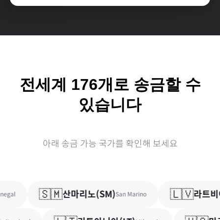
전세계
176
개로 송금할 수
있습니다
아래 송금 가능 국가를 확인해 보세요
🇸🇲
🇱🇻
산마리노
(
SM
)
라트비
egal
San Marino