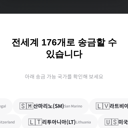
전세계
176
개로 송금할 수
있습니다
아래 송금 가능 국가를 확인해 보세요
🇸🇲
🇱🇻
산마리노
(
SM
)
라트비아
(
al
San Marino
🇱🇹
🇺🇸
리투아니아
(
LT
)
미국
(
zerland
Lithuania