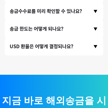
서비스를 이용 중이며, 서울대, 연세대, 이화여대 같은 대학교뿐만
모인은 중개은행 수수료와 수취은행 수수료, 전신료가 없으며 오
송금수수료를 미리 확인할 수 있나요?
아니라, 지그재그, 에이블리와 같은 기업들에서도 모인 서비스를
▼
직 송금기관 수수료만 받고있습니다. 따라서 송금 시 발생하는 수
이용하고 있습니다.
수료가 은행 송금 대비 최대 90% 저렴합니다.
송금수수료는 홈페이지 첫 화면에서 미리 확인하실 수 있습니다.
송금 한도는 어떻게 되나요?
▼
송금 국가와 원하시는 송금액을 입력하고 하단에 수수료 비교 영
역을 확인해주세요.
* 송금수수료는 송금 시점의 환율 등에 따라 미세하게 달라질 수
증빙서류(인보이스)가 있는 송금 건에 대해서는 연간 송금 제한
USD 환율은 어떻게 결정되나요?
있습니다.
▼
액 없이 무제한으로 송금할 수 있습니다. (단, 태국 등 일부 국가의
경우 1회 송금 한도가 존재합니다.)
국제 외환시장 실시간 환율 기반으로, 환율 우대 100% 제공하여
매매기준율을 그대로 적용합니다.
지금 바로 해외송금을 시