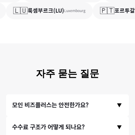
🇱🇺
🇵🇹
룩셈부르크
(
LU
)
포르투갈
(
Luxembourg
자주 묻는 질문
모인 비즈플러스는 안전한가요?
▼
금융위원회와 기획재정부의 라이센스를 취득한 모인 비즈플러스
수수료 구조가 어떻게 되나요?
▼
의 모든 거래는 한국은행/금융감독원에 보고되며 감독 됩니다. 이
런 안정성을 믿고, 미래에셋과 같은 금융기관에서도 모인의 송금