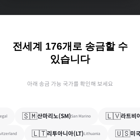
전세계
176
개로 송금할 수
있습니다
아래 송금 가능 국가를 확인해 보세요
🇸🇲
🇱🇻
산마리노
(
SM
)
라트비아
al
San Marino
🇱🇹
🇺🇸
리투아니아
(
LT
)
미국
(
tzerland
Lithuania