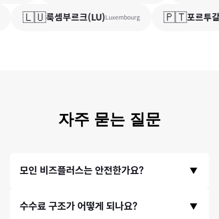
🇱🇺
🇵🇹
룩셈부르크
(
LU
)
포르투갈
(
Luxembourg
자주 묻는 질문
모인 비즈플러스는 안전한가요?
▼
금융위원회와 기획재정부의 라이센스를 취득한 모인 비즈플러스
수수료 구조가 어떻게 되나요?
▼
의 모든 거래는 한국은행/금융감독원에 보고되며 감독 됩니다. 이
런 안정성을 믿고, 미래에셋과 같은 금융기관에서도 모인의 송금