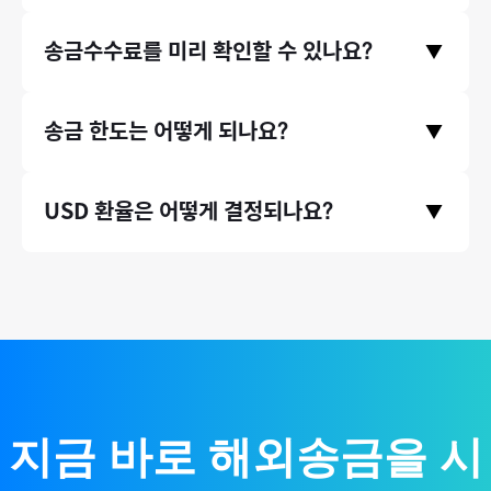
서비스를 이용 중이며, 서울대, 연세대, 이화여대 같은 대학교뿐만
모인은 중개은행 수수료와 수취은행 수수료, 전신료가 없으며 오
송금수수료를 미리 확인할 수 있나요?
아니라, 지그재그, 에이블리와 같은 기업들에서도 모인 서비스를
▼
직 송금기관 수수료만 받고있습니다. 따라서 송금 시 발생하는 수
이용하고 있습니다.
수료가 은행 송금 대비 최대 90% 저렴합니다.
송금수수료는 홈페이지 첫 화면에서 미리 확인하실 수 있습니다.
송금 한도는 어떻게 되나요?
▼
송금 국가와 원하시는 송금액을 입력하고 하단에 수수료 비교 영
역을 확인해주세요.
* 송금수수료는 송금 시점의 환율 등에 따라 미세하게 달라질 수
증빙서류(인보이스)가 있는 송금 건에 대해서는 연간 송금 제한
USD 환율은 어떻게 결정되나요?
있습니다.
▼
액 없이 무제한으로 송금할 수 있습니다. (단, 태국 등 일부 국가의
경우 1회 송금 한도가 존재합니다.)
국제 외환시장 실시간 환율 기반으로, 환율 우대 100% 제공하여
매매기준율을 그대로 적용합니다.
지금 바로 해외송금을 시