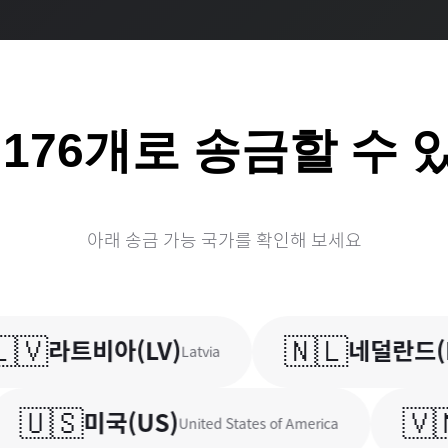
계
176
개로 송금할 수 
아래 송금 가능 국가를 확인해 보세요

🇳🇱
라트비아
(
LV
)
네덜란드
(
NL
)
Latvia
N
🇸
🇻🇳
미국
(
US
)
베
United States of America