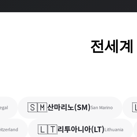
전세
🇸🇲
🇱
산마리노
(
SM
)
San Marino
🇱🇹

리투아니아
(
LT
)
nd
Lithuania