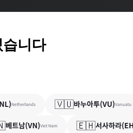
있습니다
🇻🇺
바누아투
(
VU
)
etherlands
Vanuatu
🇪🇭
트남
(
VN
)
서사하라
(
EH
)
Viet Nam
West