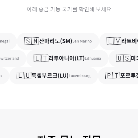
아래 송금 가능 국가를 확인해 보세요
🇸🇲
🇱🇻
산마리노
(
SM
)
라트비
gal
San Marino
🇱🇹
🇺🇸
리투아니아
(
LT
)
미국
itzerland
Lithuania
🇱🇺
🇵🇹
룩셈부르크
(
LU
)
포르투갈
Luxembourg