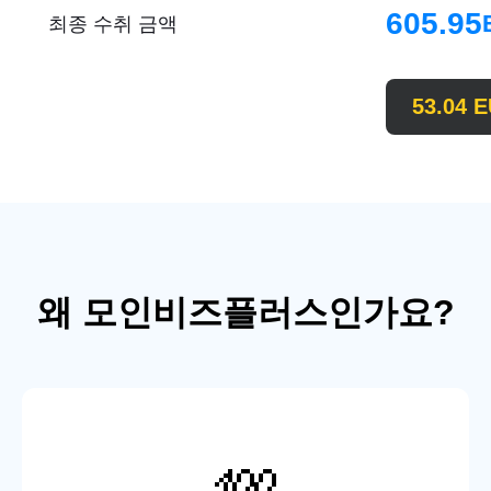
605.95
최종 수취 금액
53.04
E
왜 모인비즈플러스인가요?