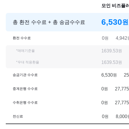
모인 비즈플
6,530
원
총 환전 수수료 + 총 송금수수료
0
원
4,942
환전 수수료
1639.53
원
*매매기준율
1639.53
원
*우대 적용환율
6,530
원
25
송금기관 수수료
0
원
27,775
중계은행 수수료
0
원
27,775
수취은행 수수료
0
원
8,000
전신료