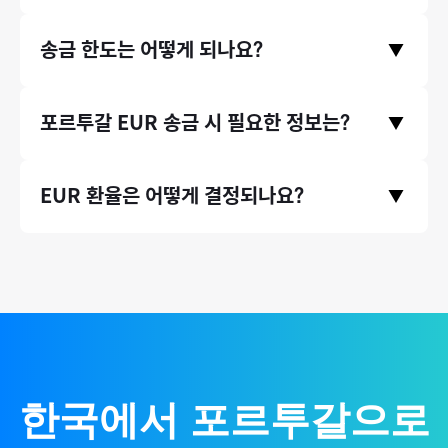
수료가 은행 송금 대비 최대 90% 저렴합니다.
송금수수료는 홈페이지 첫 화면에서 미리 확인하실 수 있습니다.
송금 한도는 어떻게 되나요?
▼
송금 국가와 원하시는 송금액을 입력하고 하단에 수수료 비교 영
역을 확인해주세요.
* 송금수수료는 송금 시점의 환율 등에 따라 미세하게 달라질 수
증빙서류(인보이스)가 있는 송금 건에 대해서는 연간 송금 제한
포르투갈
EUR
송금 시 필요한 정보는?
있습니다.
▼
액 없이 무제한으로 송금할 수 있습니다. (단, 태국 등 일부 국가의
경우 1회 송금 한도가 존재합니다.)
IBAN 번호
, 수취인 이름(
영문
)
, 주소
등이 필요합니다.
EUR
환율은 어떻게 결정되나요?
▼
국제 외환시장 실시간 환율 기반으로, 환율 우대 100% 제공하여
매매기준율을 그대로 적용합니다.
한국에서
포르투갈
으로