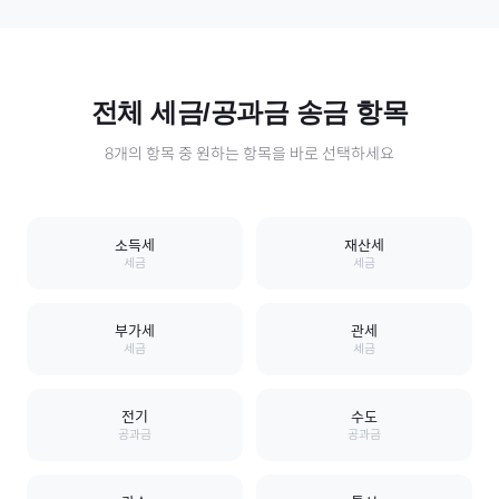
전체
세금/공과금
송금 항목
8
개의 항목 중 원하는 항목을 바로 선택하세요
소득세
재산세
세금
세금
부가세
관세
세금
세금
전기
수도
공과금
공과금