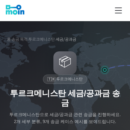
홈
송금 목적
투르크메니스탄
세금/공과금
›
›
›
📦
🇹🇲
투르크메니스탄
투르크메니스탄 세금/공과금 송
금
투르크메니스탄
으로
세금/공과금
관련 송금을 진행하세요.
2
개 세부 분류,
9
개 송금 케이스 예시를 보여드립니다.