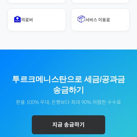
📦
🏥
의료비
서비스 이용료
투르크메니스탄
으로
세금/공과금
송금하기
환율 100% 우대, 은행보다 최대 90% 저렴한 수수료
지금 송금하기