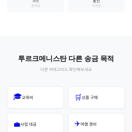
가스
통신
공과금
공과금
투르크메니스탄
다른 송금 목적
다른 카테고리도 확인해보세요
🎓
🛒
교육비
상품 구매
✈️
💼
사업 대금
여행 경비