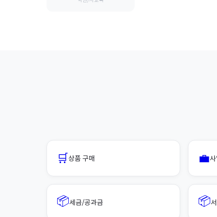
학원/사교육
🛒
💼
상품 구매
사
📦
📦
세금/공과금
서