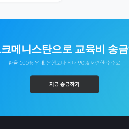
르크메니스탄
으로
교육비
송금
환율 100% 우대, 은행보다 최대 90% 저렴한 수수료
지금 송금하기