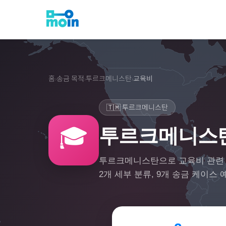
홈
송금 목적
투르크메니스탄
교육비
›
›
›
🇹🇲
투르크메니스탄
🎓
투르크메니스탄
투르크메니스탄
으로
교육비
관련
2
개 세부 분류,
9
개 송금 케이스 