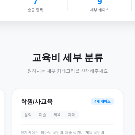
7
9
송금 항목
세부 케이스
교육비
세부 분류
원하시는 세부 카테고리를 선택해주세요
학원/사교육
4
개 케이스
음악
미술
체육
과외
피아노 학원비, 미술 학원비, 체육 학원비
...
인기 케이스