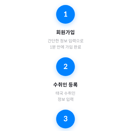
1
회원가입
간단한 정보 입력으로
1분 만에 가입 완료
2
수취인 등록
태국
수취인
정보 입력
3