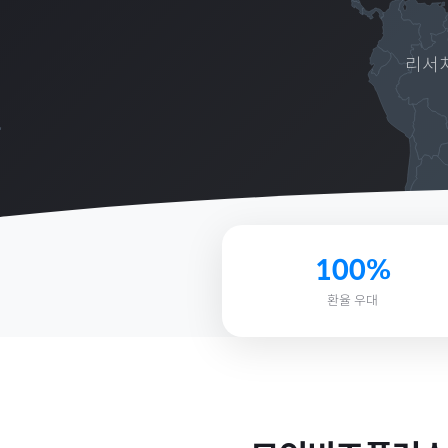
리서치
100%
환율 우대