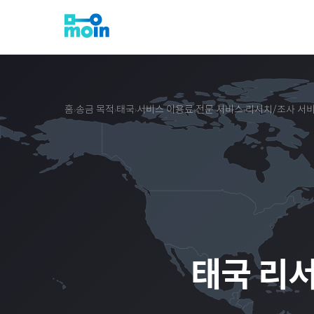
홈
송금 목적
태국
서비스 이용료
전문 서비스
리서치/조사 서
›
›
›
›
›
태국
리서