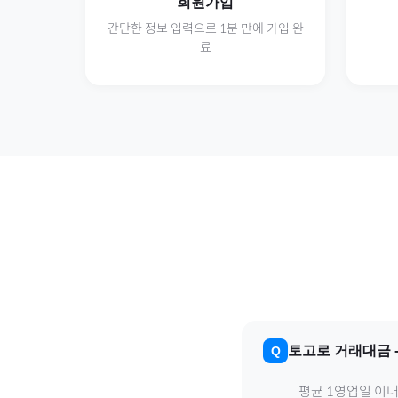
회원가입
간단한 정보 입력으로 1분 만에 가입 완
료
토고
로
거래대금
평균 1영업일 이