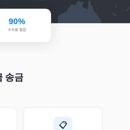
90%
수수료 절감
금
송금
📋