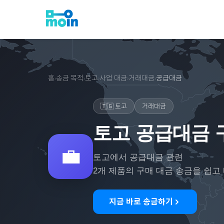
홈
송금 목적
토고
사업 대금
거래대금
공급대금
›
›
›
›
›
🇹🇬
토고
거래대금
토고 공급대금 
💼
토고
에서
공급대금
관련
2
개 제품의 구매 대금 송금을 쉽고
지금 바로 송금하기