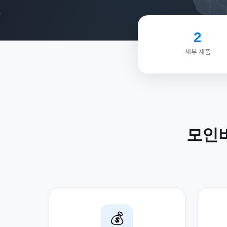
2
세부 제품
모인
💰