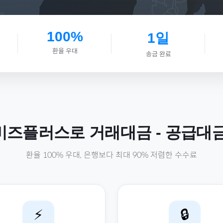
100%
1일
환율 우대
송금 완료
비즈플러스로
거래대금
-
공급대
환율 100% 우대, 은행보다 최대 90% 저렴한 수수료
⚡
🔒