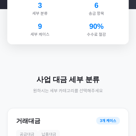
3
6
세부 분류
송금 항목
9
90%
세부 케이스
수수료 절감
사업 대금
세부 분류
원하시는 세부 카테고리를 선택해주세요
거래대금
3
개 케이스
공급대금
납품대금