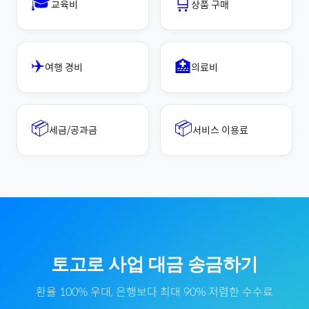
🎓
🛒
교육비
상품 구매
✈️
🏥
여행 경비
의료비
📦
📦
세금/공과금
서비스 이용료
토고
로
사업 대금
송금하기
환율 100% 우대, 은행보다 최대 90% 저렴한 수수료