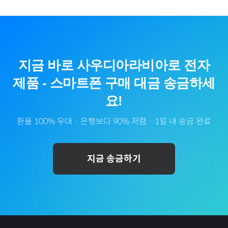
지금 바로
사우디아라비아
로
전자
제품
-
스마트폰
구매 대금 송금하세
요!
환율 100% 우대 · 은행보다 90% 저렴 · 1일 내 송금 완료
지금 송금하기