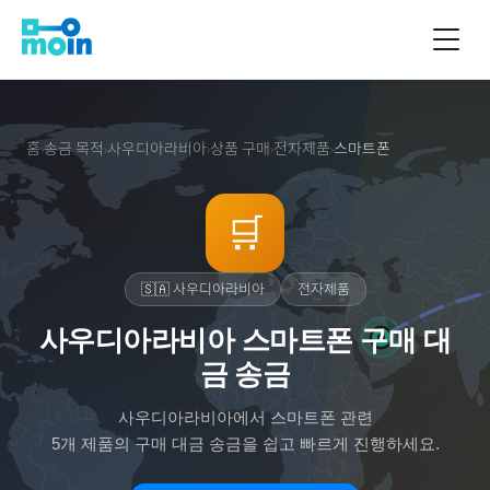
홈
송금 목적
사우디아라비아
상품 구매
전자제품
스마트폰
›
›
›
›
›
🛒
🇸🇦
사우디아라비아
전자제품
사우디아라비아 스마트폰 구매 대
금 송금
사우디아라비아
에서
스마트폰
관련
5
개 제품의 구매 대금 송금을 쉽고 빠르게 진행하세요.