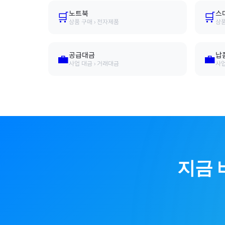
노트북
스
🛒
🛒
상품 구매 › 전자제품
상품
공급대금
납
💼
💼
사업 대금 › 거래대금
사업
지금