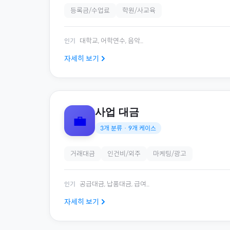
등록금/수업료
학원/사교육
대학교, 어학연수, 음악
...
인기
자세히 보기
사업 대금
💼
3
개 분류 ·
9
개 케이스
거래대금
인건비/외주
마케팅/광고
공급대금, 납품대금, 급여
...
인기
자세히 보기