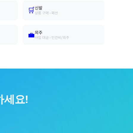
신발
🛒
상품 구매 › 패션
외주
💼
사업 대금 › 인건비/외주
세요!