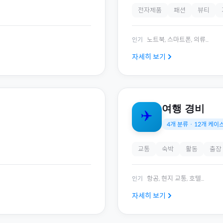
전자제품
패션
뷰티
노트북, 스마트폰, 의류
...
인기
자세히 보기
여행 경비
✈️
4
개 분류 ·
12
개 케이
교통
숙박
활동
출장
항공, 현지 교통, 호텔
...
인기
자세히 보기