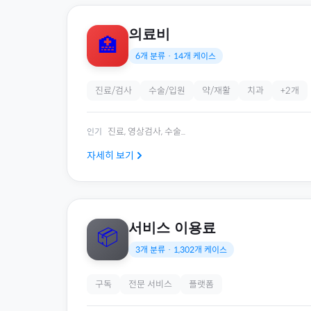
의료비
🏥
6
개 분류 ·
14
개 케이스
진료/검사
수술/입원
약/재활
치과
+
2
개
진료, 영상검사, 수술
...
인기
자세히 보기
서비스 이용료
📦
3
개 분류 ·
1,302
개 케이스
구독
전문 서비스
플랫폼