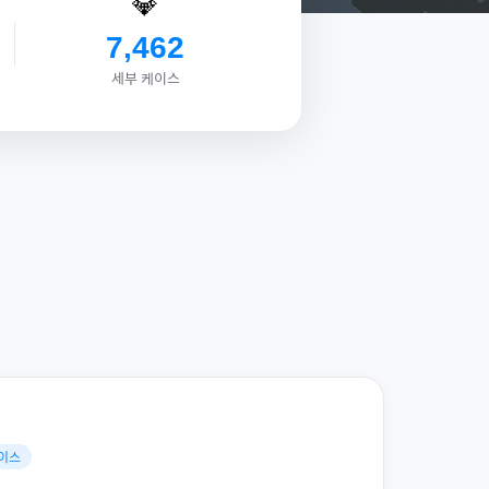
💎
7,462
세부 케이스
케이스