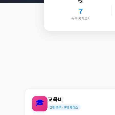
📂
7
송금 카테고리
교육비
🎓
2
개 분류 ·
9
개 케이스