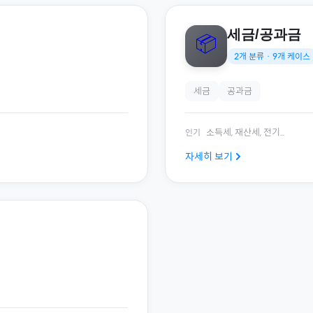
세금/공과금
📦
2
개 분류 ·
9
개 케이스
세금
공과금
소득세, 재산세, 전기
...
인기
자세히 보기