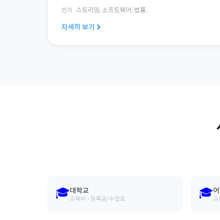
스트리밍, 소프트웨어, 법률
...
인기
자세히 보기
🎓
🎓
대학교
어
교육비 › 등록금/수업료
교