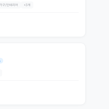
가구/인테리어
+
3
개
스