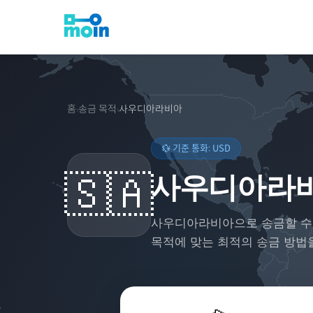
홈
송금 목적
사우디아라비아
›
›
💱 기준 통화:
USD
🇸🇦
사우디아라비
사우디아라비아
으로 송금할 수
목적에 맞는 최적의 송금 방법