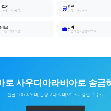
마트폰
의류
🛒
 구매 › 전자제품
상품 구매 › 패션
품대금
급여
💼
 대금 › 거래대금
사업 대금 › 인건비/외주
 바로
사우디아라비아
로
송금하
환율 100% 우대, 은행보다 최대 90% 저렴한 수수료