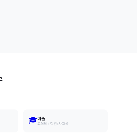
스
🎓
미술
교육비 › 학원/사교육