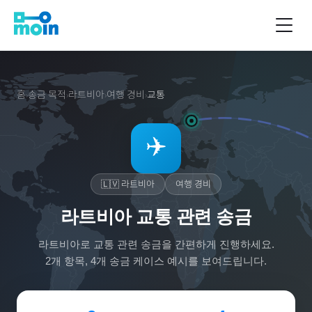
홈
송금 목적
라트비아
여행 경비
교통
›
›
›
›
✈️
🇱🇻
라트비아
여행 경비
라트비아 교통 관련 송금
라트비아
로
교통
관련 송금을 간편하게 진행하세요.
2
개 항목,
4
개 송금 케이스 예시를 보여드립니다.