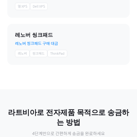
델 XPS
Dell XPS
레노버 씽크패드
레노버 씽크패드 구매 대금
레노버
씽크패드
ThinkPad
라트비아
로
전자제품
목적으로 송금하
는 방법
4단계만으로 간편하게 송금을 완료하세요