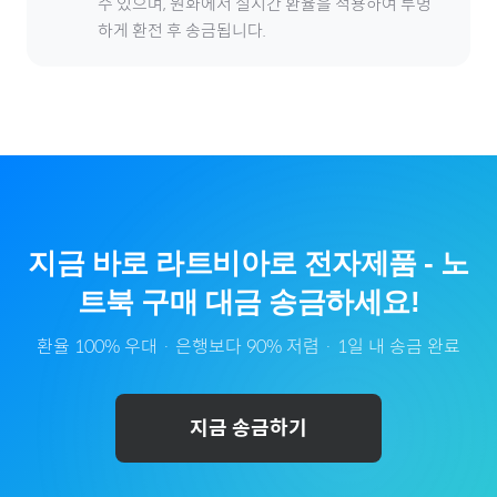
수 있으며, 원화에서 실시간 환율을 적용하여 투명
하게 환전 후 송금됩니다.
지금 바로
라트비아
로
전자제품
-
노
트북
구매 대금 송금하세요!
환율 100% 우대 · 은행보다 90% 저렴 · 1일 내 송금 완료
지금 송금하기