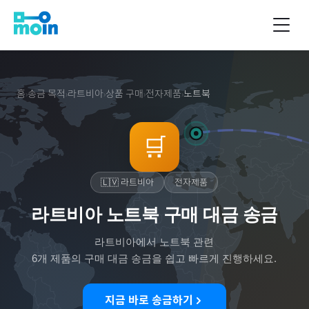
홈
송금 목적
라트비아
상품 구매
전자제품
노트북
›
›
›
›
›
🛒
🇱🇻
라트비아
전자제품
라트비아 노트북 구매 대금 송금
라트비아
에서
노트북
관련
6
개 제품의 구매 대금 송금을 쉽고 빠르게 진행하세요.
지금 바로 송금하기