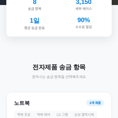
8
3,150
송금 항목
세부 케이스
90%
1일
수수료 절감
평균 송금 완료
전자제품
송금 항목
원하시는 송금 항목을 선택해주세요
노트북
6
개 제품
맥북 프로
맥북 에어
LG 그램
삼성 갤럭시북