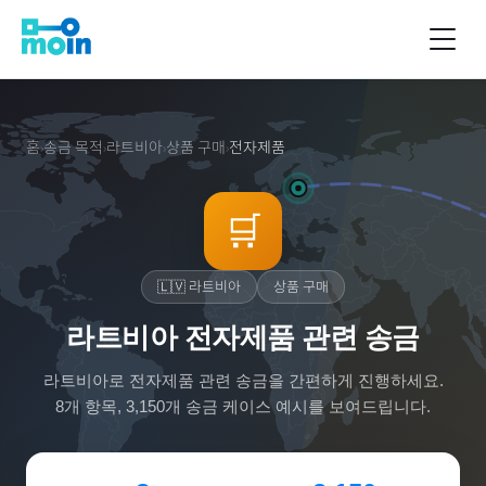
홈
송금 목적
라트비아
상품 구매
전자제품
›
›
›
›
🛒
🇱🇻
라트비아
상품 구매
라트비아 전자제품 관련 송금
라트비아
로
전자제품
관련 송금을 간편하게 진행하세요.
8
개 항목,
3,150
개 송금 케이스 예시를 보여드립니다.