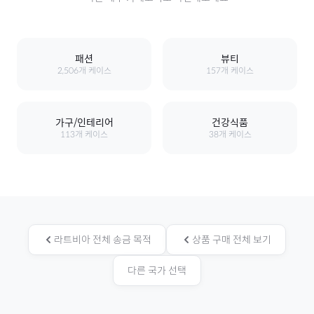
패션
뷰티
2,506
개 케이스
157
개 케이스
가구/인테리어
건강식품
113
개 케이스
38
개 케이스
라트비아
전체 송금 목적
상품 구매
전체 보기
다른 국가 선택