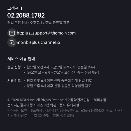
고객센터
02.2088.1782
평일 오전 9시 - 오후 7시 / 주말, 공휴일 휴무
bizplus_support@themoin.com
moinbizplus.channel.io
서비스 이용 안내
송금 신청
월요일 오전 4시 ~ 금요일 오후 6시 (공휴일 휴무)
(금요일 오후 6시 ~ 월요일 오전 4시 송금 신청 제한)
서류 검토
평일 오후 6시 이전 신청 송금에 한해 당일 검토
평일 오후 6시 이후 신청 송금은 익영업일 검토
©
2026
MOIN Inc. All Rights Reserved.
이용약관
개인정보 처리방침
전자지급결제대행 서비스 이용약관
이용자 유의사항
주식회사 모인 | 대표이사 : 서일석 | 사업자등록번호 : 636-81-00400 | 주소: 서울시
강남구 선릉로 111길 32, 5층(논현동, 송현빌딩)