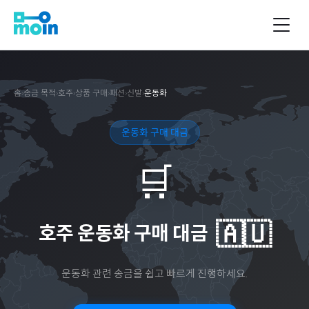
홈
›
송금 목적
›
호주
›
상품 구매
›
패션
›
신발
›
운동화
운동화 구매 대금
🛒
🇦🇺
호주
운동화 구매 대금
운동화
관련 송금을 쉽고 빠르게 진행하세요.