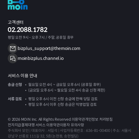
고객센터
02.2088.1782
평일 오전 9시 - 오후 7시 / 주말, 공휴일 휴무
bizplus_support@themoin.com
moinbizplus.channel.io
서비스 이용 안내
송금 신청
월요일 오전 4시 ~ 금요일 오후 6시 (공휴일 휴무)
(금요일 오후 6시 ~ 월요일 오전 4시 송금 신청 제한)
서류 검토
평일 오후 6시 이전 신청 송금에 한해 당일 검토
평일 오후 6시 이후 신청 송금은 익영업일 검토
©
2026
MOIN Inc. All Rights Reserved.
이용약관
개인정보 처리방침
전자지급결제대행 서비스 이용약관
이용자 유의사항
주식회사 모인 | 대표이사 : 서일석 | 사업자등록번호 : 636-81-00400 | 주소: 서울시
강남구 선릉로 111길 32, 5층(논현동, 송현빌딩)