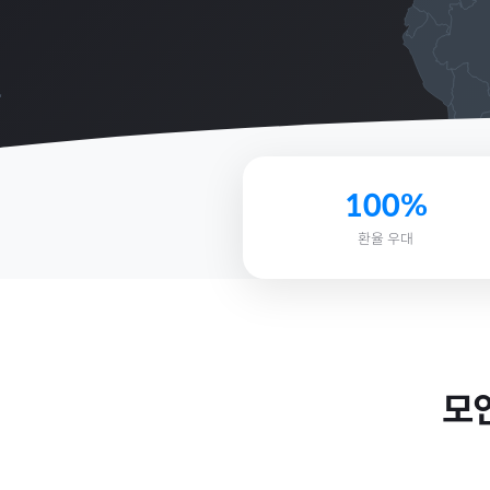
100%
환율 우대
모