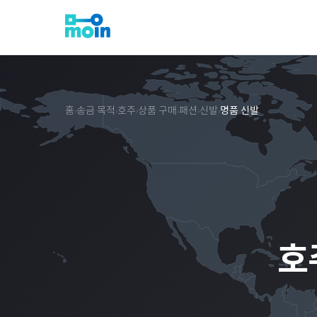
홈
송금 목적
호주
상품 구매
패션
신발
명품 신발
›
›
›
›
›
›
호