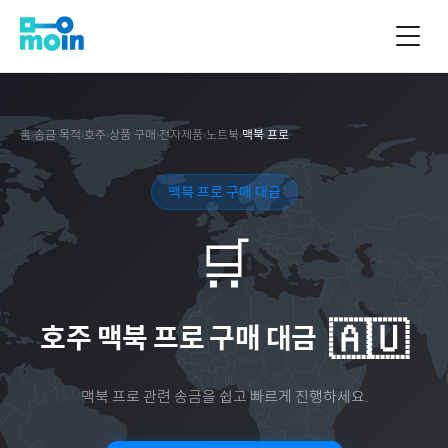
홈
›
송금 목적
›
호주
›
상품 구매
›
전자제품
›
노트북
›
맥북 프로
맥북 프로 구매 대금
🛒
🇦🇺
호주
맥북 프로 구매 대금
맥북 프로
관련 송금을 쉽고 빠르게 진행하세요.