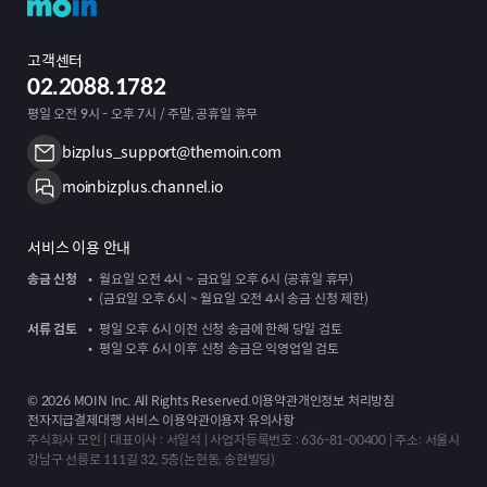
고객센터
02.2088.1782
평일 오전 9시 - 오후 7시 / 주말, 공휴일 휴무
bizplus_support@themoin.com
moinbizplus.channel.io
서비스 이용 안내
송금 신청
월요일 오전 4시 ~ 금요일 오후 6시 (공휴일 휴무)
(금요일 오후 6시 ~ 월요일 오전 4시 송금 신청 제한)
서류 검토
평일 오후 6시 이전 신청 송금에 한해 당일 검토
평일 오후 6시 이후 신청 송금은 익영업일 검토
©
2026
MOIN Inc. All Rights Reserved.
이용약관
개인정보 처리방침
전자지급결제대행 서비스 이용약관
이용자 유의사항
주식회사 모인 | 대표이사 : 서일석 | 사업자등록번호 : 636-81-00400 | 주소: 서울시
강남구 선릉로 111길 32, 5층(논현동, 송현빌딩)