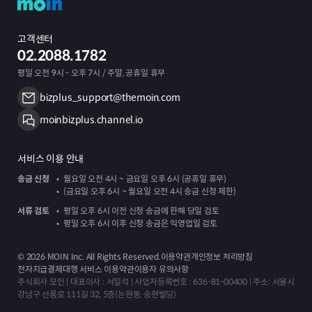
고객센터
02.2088.1782
평일 오전 9시 - 오후 7시 / 주말, 공휴일 휴무
bizplus_support@themoin.com
moinbizplus.channel.io
서비스 이용 안내
송금 신청
월요일 오전 4시 ~ 금요일 오후 6시 (공휴일 휴무)
(금요일 오후 6시 ~ 월요일 오전 4시 송금 신청 제한)
서류 검토
평일 오후 6시 이전 신청 송금에 한해 당일 검토
평일 오후 6시 이후 신청 송금은 익영업일 검토
©
2026
MOIN Inc. All Rights Reserved.
이용약관
개인정보 처리방침
전자지급결제대행 서비스 이용약관
이용자 유의사항
주식회사 모인 | 대표이사 : 서일석 | 사업자등록번호 : 636-81-00400 | 주소: 서울시
강남구 선릉로 111길 32, 5층(논현동, 송현빌딩)