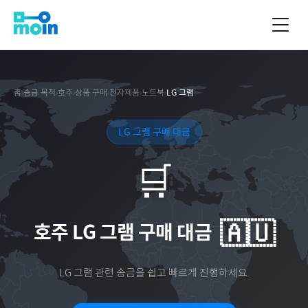
홈
›
송금 목적
›
호주
›
상품 구매
›
전자제품
›
노트북
›
LG 그램
LG 그램 구매 대금
🛒
🇦🇺
호주
LG 그램 구매 대금
LG 그램
관련 송금을 쉽고 빠르게 진행하세요.