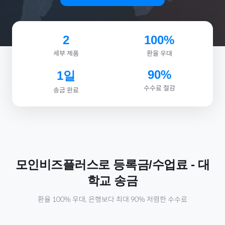
2
100%
세부 제품
환율 우대
90%
1일
수수료 절감
송금 완료
모인비즈플러스로
등록금/수업료
-
대
학교
송금
환율 100% 우대, 은행보다 최대 90% 저렴한 수수료