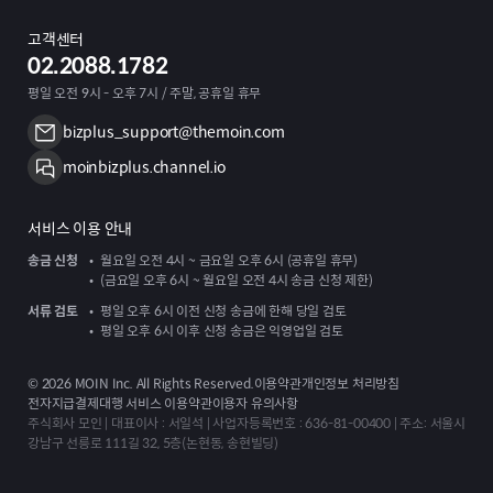
고객센터
02.2088.1782
평일 오전 9시 - 오후 7시 / 주말, 공휴일 휴무
bizplus_support@themoin.com
moinbizplus.channel.io
서비스 이용 안내
송금 신청
월요일 오전 4시 ~ 금요일 오후 6시 (공휴일 휴무)
(금요일 오후 6시 ~ 월요일 오전 4시 송금 신청 제한)
서류 검토
평일 오후 6시 이전 신청 송금에 한해 당일 검토
평일 오후 6시 이후 신청 송금은 익영업일 검토
©
2026
MOIN Inc. All Rights Reserved.
이용약관
개인정보 처리방침
전자지급결제대행 서비스 이용약관
이용자 유의사항
주식회사 모인 | 대표이사 : 서일석 | 사업자등록번호 : 636-81-00400 | 주소: 서울시
강남구 선릉로 111길 32, 5층(논현동, 송현빌딩)