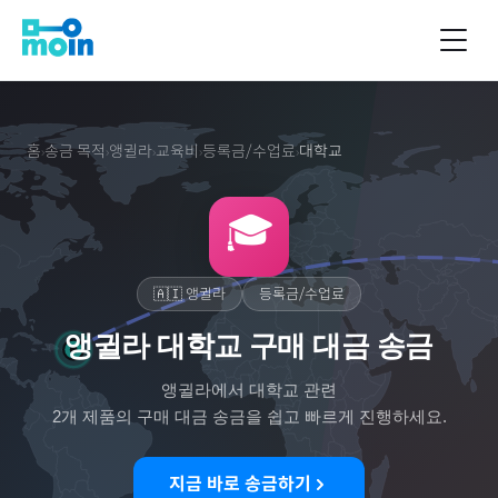
홈
송금 목적
앵귈라
교육비
등록금/수업료
대학교
›
›
›
›
›
🎓
🇦🇮
앵귈라
등록금/수업료
앵귈라 대학교 구매 대금 송금
앵귈라
에서
대학교
관련
2
개 제품의 구매 대금 송금을 쉽고 빠르게 진행하세요.
지금 바로 송금하기