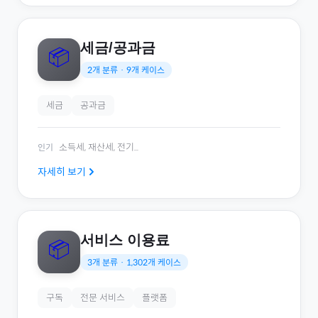
세금/공과금
📦
2
개 분류 ·
9
개 케이스
세금
공과금
소득세, 재산세, 전기
...
인기
자세히 보기
서비스 이용료
📦
3
개 분류 ·
1,302
개 케이스
구독
전문 서비스
플랫폼