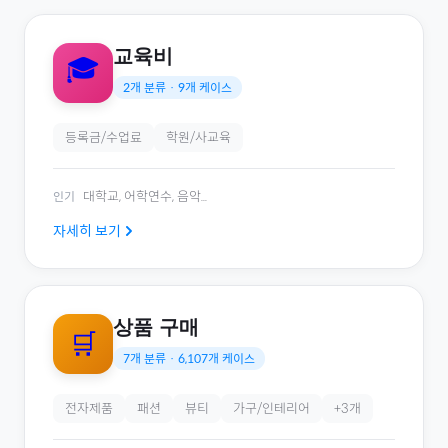
교육비
🎓
2
개 분류 ·
9
개 케이스
등록금/수업료
학원/사교육
대학교, 어학연수, 음악
...
인기
자세히 보기
상품 구매
🛒
7
개 분류 ·
6,107
개 케이스
전자제품
패션
뷰티
가구/인테리어
+
3
개