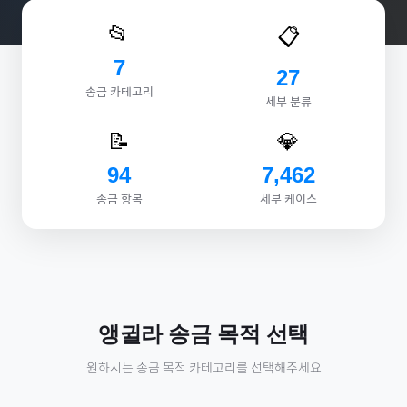
📂
📋
7
27
송금 카테고리
세부 분류
📝
💎
94
7,462
송금 항목
세부 케이스
앵귈라
송금 목적 선택
원하시는 송금 목적 카테고리를 선택해주세요