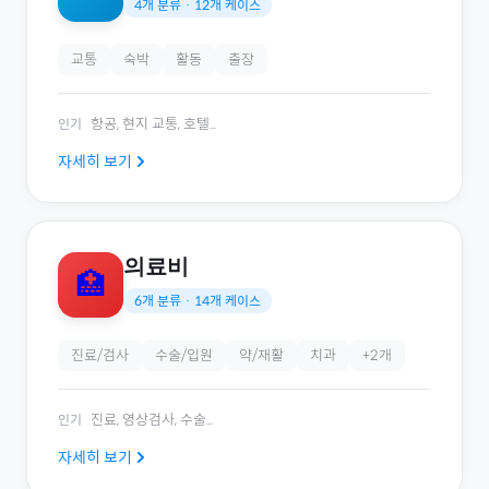
4
개 분류 ·
12
개 케이스
교통
숙박
활동
출장
항공, 현지 교통, 호텔
...
인기
자세히 보기
의료비
🏥
6
개 분류 ·
14
개 케이스
진료/검사
수술/입원
약/재활
치과
+
2
개
진료, 영상검사, 수술
...
인기
자세히 보기