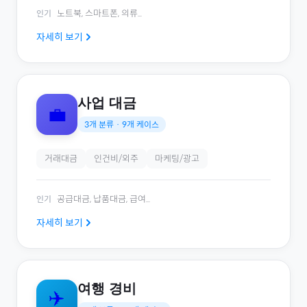
노트북, 스마트폰, 의류
...
인기
자세히 보기
사업 대금
💼
3
개 분류 ·
9
개 케이스
거래대금
인건비/외주
마케팅/광고
공급대금, 납품대금, 급여
...
인기
자세히 보기
여행 경비
✈️