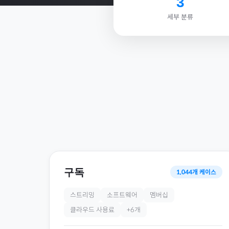
3
세부 분류
구독
1,044
개 케이스
스트리밍
소프트웨어
멤버십
클라우드 사용료
+
6
개