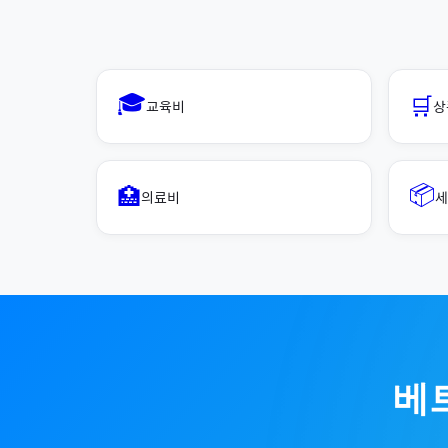
🎓
🛒
교육비
상
📦
🏥
의료비
세
베