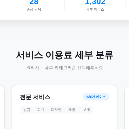
28
1,302
송금 항목
세부 케이스
서비스 이용료
세부 분류
원하시는 세부 카테고리를 선택해주세요
전문 서비스
130
개 케이스
법률
회계
디자인
개발
+
6
개