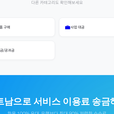
다른 카테고리도 확인해보세요
💼
품 구매
사업 대금
금/공과금
트남
으로
서비스 이용료
송금
환율 100% 우대, 은행보다 최대 90% 저렴한 수수료