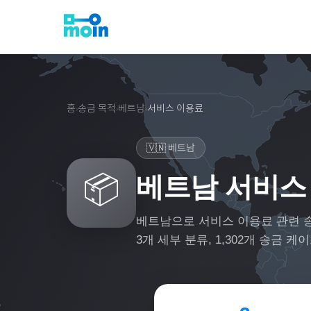
홈
송금 목적
베트남
서비스 이용료
›
›
›
🇻🇳
베트남
📦
베트남 서비스
베트남
으로
서비스 이용료
관련 
3
개 세부 분류,
1,302
개 송금 케