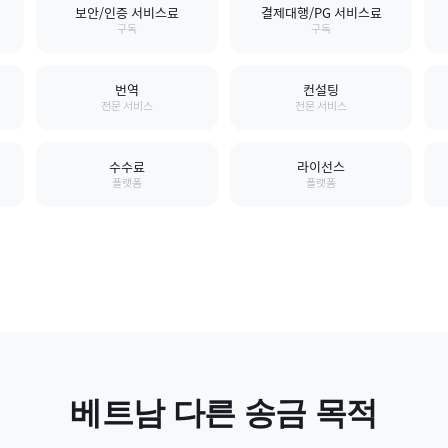
보안/인증 서비스료
결제대행/PG 서비스료
구독
구독
번역
컨설팅
전문 서비스
전문 서비스
수수료
라이선스
플랫폼
플랫폼
베트남
다른 송금 목적