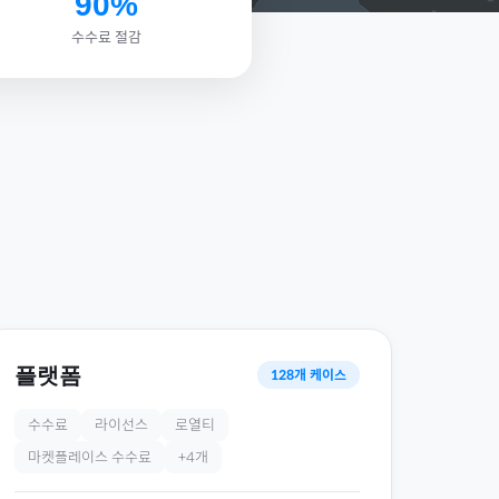
90%
수수료 절감
플랫폼
128
개 케이스
수수료
라이선스
로열티
마켓플레이스 수수료
+
4
개