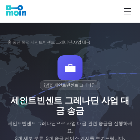
홈
송금 목적
세인트빈센트 그레나딘
사업 대금
›
›
›
💼
🇻🇨
세인트빈센트 그레나딘
세인트빈센트 그레나딘 사업 대
금 송금
세인트빈센트 그레나딘
으로
사업 대금
관련 송금을 진행하세
요.
3
개 세부 분류,
9
개 송금 케이스 예시를 보여드립니다.