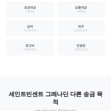
공급대금
납품대금
거래대금
거래대금
급여
외주
인건비/외주
인건비/외주
광고비
컨설팅
마케팅/광고
마케팅/광고
세인트빈센트 그레나딘
다른 송금 목
적