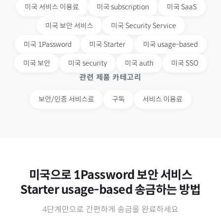
미국
서비스 이용료
미국
subscription
미국
SaaS
미국
보안 서비스
미국
Security Service
미국
1Password
미국
Starter
미국
usage-based
미국
보안
미국
security
미국
auth
미국
SSO
관련 제품 카테고리
보안/인증 서비스료
구독
서비스 이용료
미국
으로
1Password 보안 서비스
Starter usage-based
송금하는 방법
4단계만으로 간편하게 송금을 완료하세요