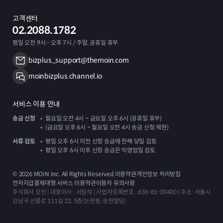
고객센터
02.2088.1782
평일 오전 9시 - 오후 7시 / 주말, 공휴일 휴무
bizplus_support@themoin.com
moinbizplus.channel.io
서비스 이용 안내
송금 신청
월요일 오전 4시 ~ 금요일 오후 6시 (공휴일 휴무)
(금요일 오후 6시 ~ 월요일 오전 4시 송금 신청 제한)
서류 검토
평일 오후 6시 이전 신청 송금에 한해 당일 검토
평일 오후 6시 이후 신청 송금은 익영업일 검토
©
2026
MOIN Inc. All Rights Reserved.
이용약관
개인정보 처리방침
전자지급결제대행 서비스 이용약관
이용자 유의사항
주식회사 모인 | 대표이사 : 서일석 | 사업자등록번호 : 636-81-00400 | 주소: 서울시
강남구 선릉로 111길 32, 5층(논현동, 송현빌딩)