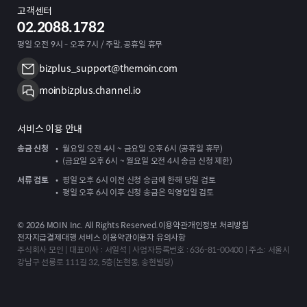
고객센터
02.2088.1782
평일 오전 9시 - 오후 7시 / 주말, 공휴일 휴무
bizplus_support@themoin.com
moinbizplus.channel.io
서비스 이용 안내
송금 신청
월요일 오전 4시 ~ 금요일 오후 6시 (공휴일 휴무)
(금요일 오후 6시 ~ 월요일 오전 4시 송금 신청 제한)
서류 검토
평일 오후 6시 이전 신청 송금에 한해 당일 검토
평일 오후 6시 이후 신청 송금은 익영업일 검토
©
2026
MOIN Inc. All Rights Reserved.
이용약관
개인정보 처리방침
전자지급결제대행 서비스 이용약관
이용자 유의사항
주식회사 모인 | 대표이사 : 서일석 | 사업자등록번호 : 636-81-00400 | 주소: 서울시
강남구 선릉로 111길 32, 5층(논현동, 송현빌딩)