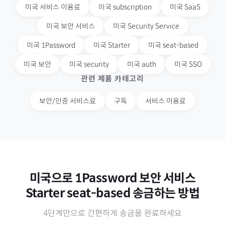
미국
서비스 이용료
미국
subscription
미국
SaaS
미국
보안 서비스
미국
Security Service
미국
1Password
미국
Starter
미국
seat-based
미국
보안
미국
security
미국
auth
미국
SSO
관련 제품 카테고리
보안/인증 서비스료
구독
서비스 이용료
미국
으로
1Password 보안 서비스
Starter seat-based
송금하는 방법
4단계만으로 간편하게 송금을 완료하세요