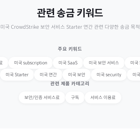
관련 송금 키워드
미국
CrowdStrike 보안 서비스 Starter 연간
관련 다양한 송금 목적
주요 키워드
료
미국
subscription
미국
SaaS
미국
보안 서비스
미국
미국
Starter
미국
연간
미국
보안
미국
security
미
관련 제품 카테고리
보안/인증 서비스료
구독
서비스 이용료