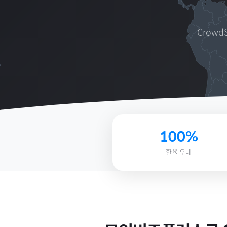
Crowd
100%
환율 우대