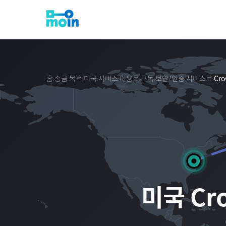
홈
송금 목적
미국
서비스 이용료
구독
보안/인증 서비스료
Cro
›
›
›
›
›
›
미국
Cr