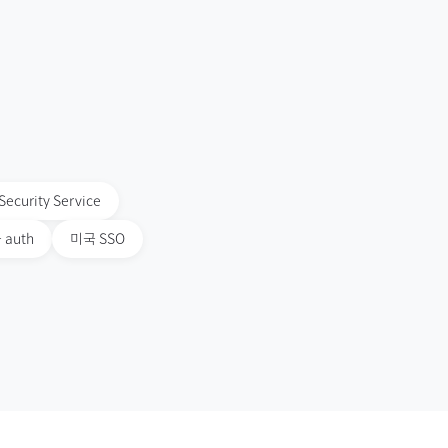
Security Service
국
auth
미국
SSO