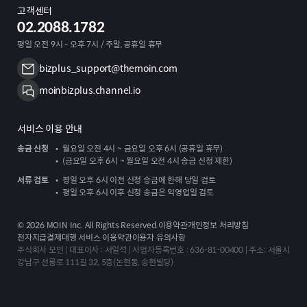
고객센터
02.2088.1782
평일 오전 9시 - 오후 7시 / 주말, 공휴일 휴무
bizplus_support@themoin.com
moinbizplus.channel.io
서비스 이용 안내
송금 신청
월요일 오전 4시 ~ 금요일 오후 6시 (공휴일 휴무)
(금요일 오후 6시 ~ 월요일 오전 4시 송금 신청 제한)
서류 검토
평일 오후 6시 이전 신청 송금에 한해 당일 검토
평일 오후 6시 이후 신청 송금은 익영업일 검토
©
2026
MOIN Inc. All Rights Reserved.
이용약관
개인정보 처리방침
전자지급결제대행 서비스 이용약관
이용자 유의사항
주식회사 모인 | 대표이사 : 서일석 | 사업자등록번호 : 636-81-00400 | 주소: 서울시
강남구 선릉로 111길 32, 5층(논현동, 송현빌딩)