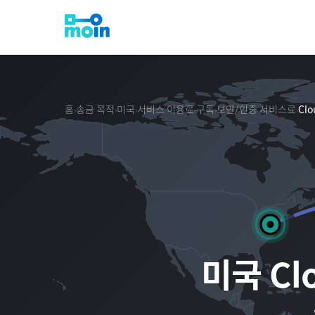
홈
송금 목적
미국
서비스 이용료
구독
보안/인증 서비스료
Cl
›
›
›
›
›
›
미국
Cl