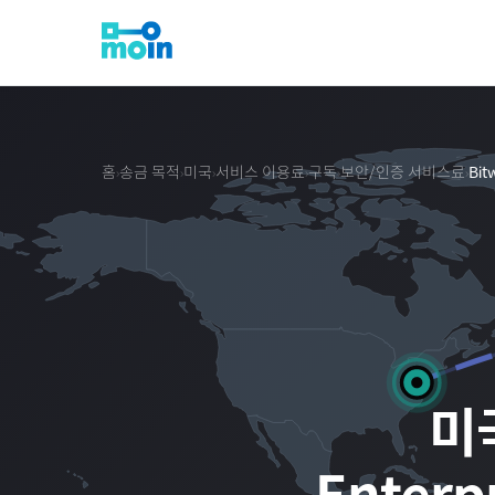
홈
송금 목적
미국
서비스 이용료
구독
보안/인증 서비스료
Bit
›
›
›
›
›
›
미