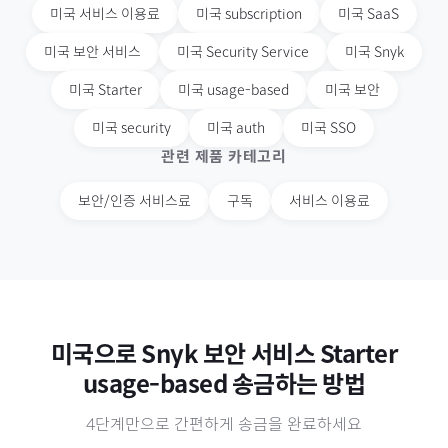
미국
서비스 이용료
미국
subscription
미국
SaaS
미국
보안 서비스
미국
Security Service
미국
Snyk
미국
Starter
미국
usage-based
미국
보안
미국
security
미국
auth
미국
SSO
관련 제품 카테고리
보안/인증 서비스료
구독
서비스 이용료
미국
으로
Snyk 보안 서비스 Starter
usage-based
송금하는 방법
4단계만으로 간편하게 송금을 완료하세요