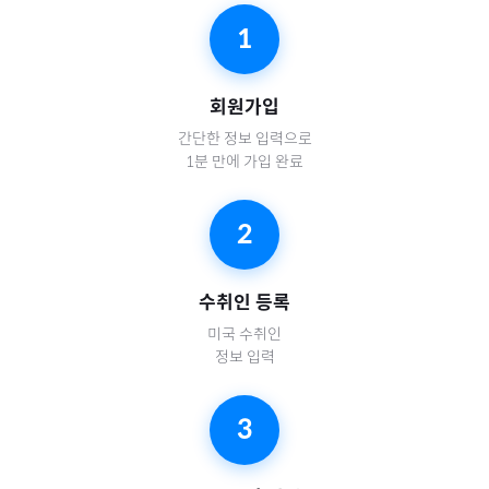
1
회원가입
간단한 정보 입력으로
1분 만에 가입 완료
2
수취인 등록
미국
수취인
정보 입력
3