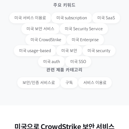
주요 키워드
미국
서비스 이용료
미국
subscription
미국
SaaS
미국
보안 서비스
미국
Security Service
미국
CrowdStrike
미국
Enterprise
미국
usage-based
미국
보안
미국
security
미국
auth
미국
SSO
관련 제품 카테고리
보안/인증 서비스료
구독
서비스 이용료
미국
으로
CrowdStrike 보안 서비스