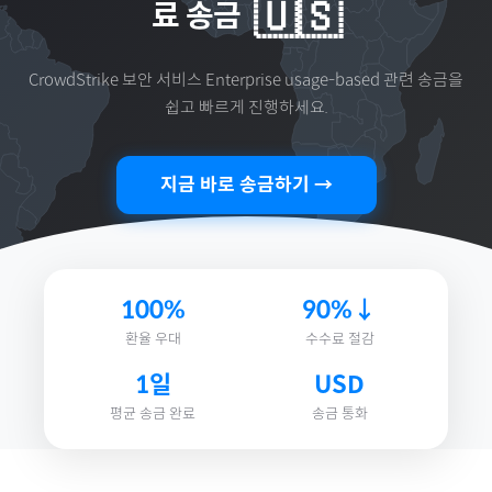
🇺🇸
료 송금
CrowdStrike 보안 서비스 Enterprise usage-based
관련 송금을
쉽고 빠르게 진행하세요.
지금 바로 송금하기 →
100%
90%↓
환율 우대
수수료 절감
1일
USD
평균 송금 완료
송금 통화