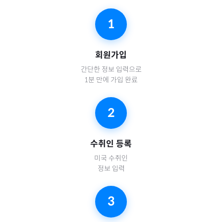
1
회원가입
간단한 정보 입력으로
1분 만에 가입 완료
2
수취인 등록
미국
수취인
정보 입력
3