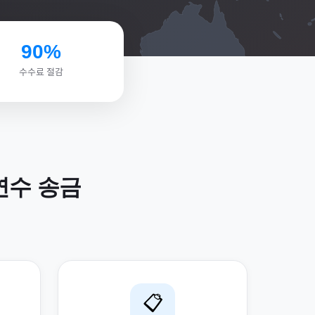
90%
수수료 절감
연수
송금
📋