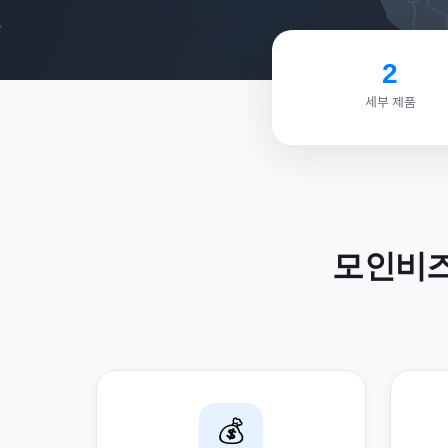
2
세부 제품
모인비
💰