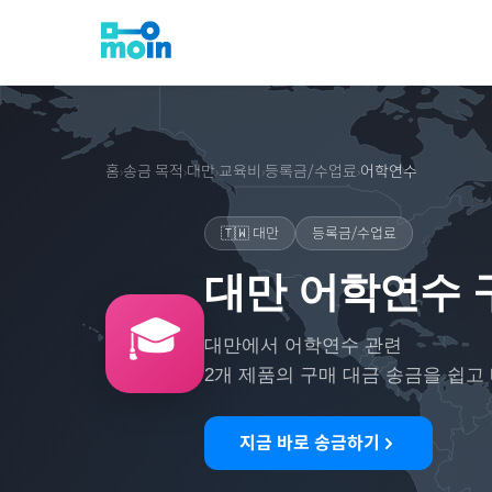
홈
송금 목적
대만
교육비
등록금/수업료
어학연수
›
›
›
›
›
🇹🇼
대만
등록금/수업료
대만 어학연수 
🎓
대만
에서
어학연수
관련
2
개 제품의 구매 대금 송금을 쉽고
지금 바로 송금하기