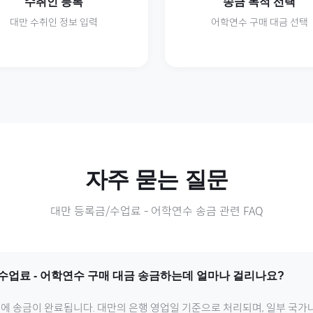
수취인 등록
송금 목적 선택
대만
수취인 정보 입력
어학연수
구매 대금 선택
자주 묻는 질문
대만
등록금/수업료
-
어학연수
송금 관련 FAQ
/수업료
-
어학연수
구매 대금 송금하는데 얼마나 걸리나요?
내에 송금이 완료됩니다.
대만
의 은행 영업일 기준으로 처리되며, 일부 국가