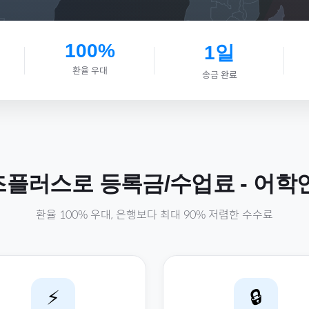
100%
1일
환율 우대
송금 완료
즈플러스로
등록금/수업료
-
어학
환율 100% 우대, 은행보다 최대 90% 저렴한 수수료
⚡
🔒