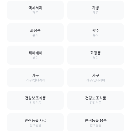
액세서리
가방
패션
패션
화장품
향수
뷰티
뷰티
헤어케어
화장품
뷰티
뷰티
가구
가구
가구/인테리어
가구/인테리어
건강보조식품
건강보조식품
건강식품
건강식품
반려동물 사료
반려동물 용품
반려동물
반려동물