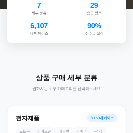
7
29
세부 분류
송금 항목
6,107
90%
세부 케이스
수수료 절감
상품 구매
세부 분류
원하시는 세부 카테고리를 선택해주세요
전자제품
3,150
개 케이스
노트북
스마트폰
태블릿
카메라
+
4
개