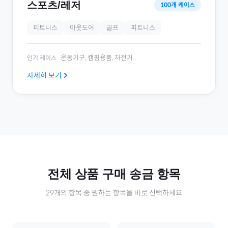
스포츠/레저
100
개 케이스
피트니스
아웃도어
골프
피트니스
운동기구, 캠핑용품, 자전거
...
인기 케이스
자세히 보기
전체
상품 구매
송금 항목
29
개의 항목 중 원하는 항목을 바로 선택하세요