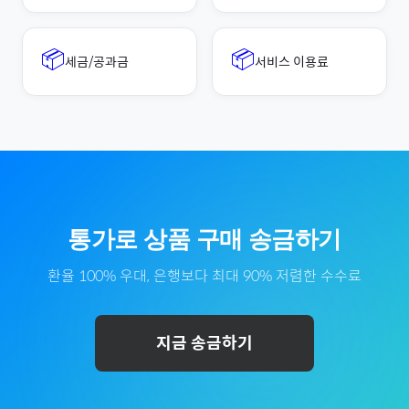
📦
📦
세금/공과금
서비스 이용료
통가
로
상품 구매
송금하기
환율 100% 우대, 은행보다 최대 90% 저렴한 수수료
지금 송금하기