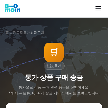
홈
송금 목적
통가
상품 구매
›
›
›
🛒
🇹🇴
통가
통가 상품 구매 송금
통가
으로
상품 구매
관련 송금을 진행하세요.
7
개 세부 분류,
6,107
개 송금 케이스 예시를 보여드립니다.