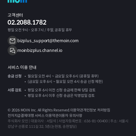
고객센터
02.2088.1782
평일 오전 9시 - 오후 7시 / 주말, 공휴일 휴무
bizplus_support@themoin.com
moinbizplus.channel.io
서비스 이용 안내
송금 신청
월요일 오전 4시 ~ 금요일 오후 6시 (공휴일 휴무)
(금요일 오후 6시 ~ 월요일 오전 4시 송금 신청 제한)
서류 검토
평일 오후 6시 이전 신청 송금에 한해 당일 검토
평일 오후 6시 이후 신청 송금은 익영업일 검토
©
2026
MOIN Inc. All Rights Reserved.
이용약관
개인정보 처리방침
전자지급결제대행 서비스 이용약관
이용자 유의사항
주식회사 모인 | 대표이사 : 서일석 | 사업자등록번호 : 636-81-00400 | 주소: 서울시
강남구 선릉로 111길 32, 5층(논현동, 송현빌딩)