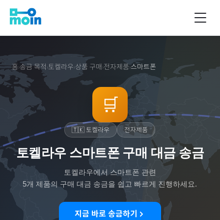
홈
송금 목적
토켈라우
상품 구매
전자제품
스마트폰
›
›
›
›
›
🛒
🇹🇰
토켈라우
전자제품
토켈라우 스마트폰 구매 대금 송금
토켈라우
에서
스마트폰
관련
5
개 제품의 구매 대금 송금을 쉽고 빠르게 진행하세요.
지금 바로 송금하기