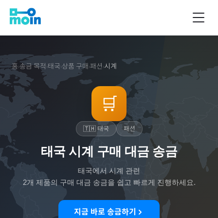
홈
송금 목적
태국
상품 구매
패션
시계
›
›
›
›
›
🛒
🇹🇭
태국
패션
태국 시계 구매 대금 송금
태국
에서
시계
관련
2
개 제품의 구매 대금 송금을 쉽고 빠르게 진행하세요.
지금 바로 송금하기