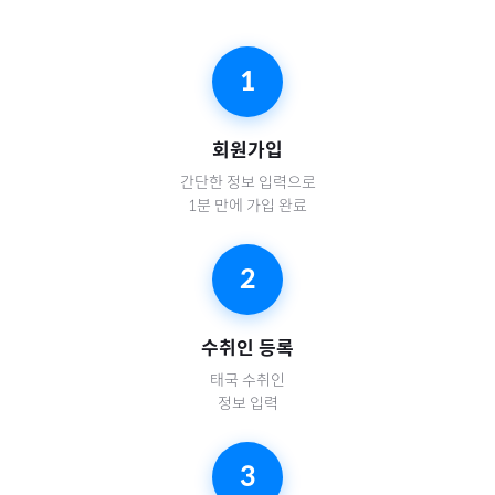
1
회원가입
간단한 정보 입력으로
1분 만에 가입 완료
2
수취인 등록
태국
수취인
정보 입력
3