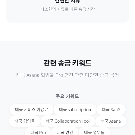
간편한 서류
최소한의 서류로 빠른 송금 시작
관련 송금 키워드
태국
Asana 협업툴 Pro 연간
관련 다양한 송금 목적
주요 키워드
태국
서비스 이용료
태국
subscription
태국
SaaS
태국
협업툴
태국
Collaboration Tool
태국
Asana
태국
Pro
태국
연간
태국
업무툴